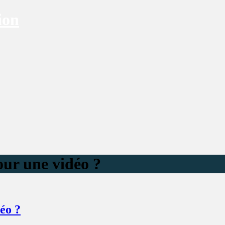
ion
our une vidéo ?
éo ?