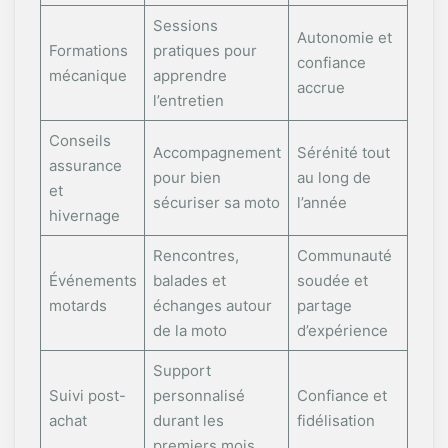
Sessions
Autonomie et
Formations
pratiques pour
confiance
mécanique
apprendre
accrue
l’entretien
Conseils
Accompagnement
Sérénité tout
assurance
pour bien
au long de
et
sécuriser sa moto
l’année
hivernage
Rencontres,
Communauté
Événements
balades et
soudée et
motards
échanges autour
partage
de la moto
d’expérience
Support
Suivi post-
personnalisé
Confiance et
achat
durant les
fidélisation
premiers mois