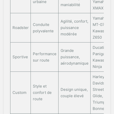
urbaine
Yamaha
maniabilité
XMAX
Yamaha
Agilité, confort,
Conduite
MT-07,
Roadster
puissance
polyvalente
Kawasaki
modérée
Z650
Ducati
Grande
Performance
Panigale,
Sportive
puissance,
sur route
Kawasaki
aérodynamique
Ninja
Harley-
Davidson
Style et
Design unique,
Street
Custom
confort de
couple élevé
Glide,
route
Triumph
Bonneville