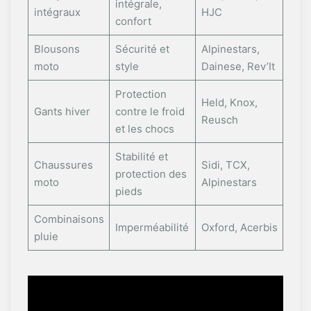
intégrale,
intégraux
HJC
confort
Blousons
Sécurité et
Alpinestars,
moto
style
Dainese, Rev’It
Protection
Held, Knox,
Gants hiver
contre le froid
Reusch
et les chocs
Stabilité et
Chaussures
Sidi, TCX,
protection des
moto
Alpinestars
pieds
Combinaisons
Imperméabilité
Oxford, Acerbis
pluie