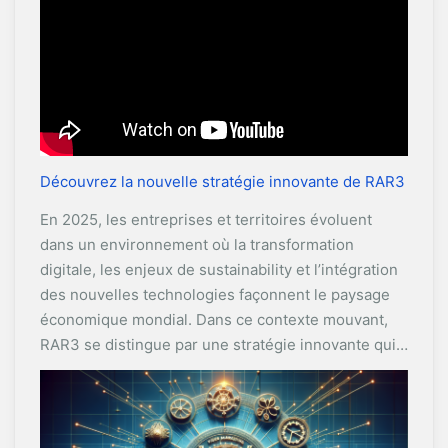
Découvrez la nouvelle stratégie innovante de RAR3
En 2025, les entreprises et territoires évoluent
dans un environnement où la transformation
digitale, les enjeux de sustainability et l’intégration
des nouvelles technologies façonnent le paysage
économique mondial. Dans ce contexte mouvant,
RAR3 se distingue par une stratégie innovante qui…