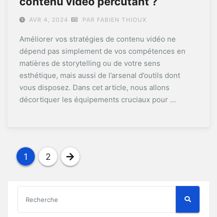
contenu vidéo percutant ?
AVR 4, 2024
PAR FABIEN THIOUX
Améliorer vos stratégies de contenu vidéo ne
dépend pas simplement de vos compétences en
matières de storytelling ou de votre sens
esthétique, mais aussi de l’arsenal d’outils dont
vous disposez. Dans cet article, nous allons
décortiquer les équipements cruciaux pour …
Navigation
1
2
des
articles